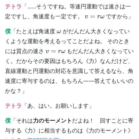
テトラ
「……そうですね。等速円運動では速さは一
v
=
r
ω
定ですし、角速度も一定です。
ですから」
ω
僕
「たとえば角速度
がだんだん大きくなってい
くような運動を考えるってことだよね。 そのとき
v
=
r
ω
には質点の速さ
もだんだん大きくなってい
く。だからその要因はもちろん《力》なんだけど、
直線運動と円運動の対応を意識して答えるなら、角
速度に寄与するのは、もちろん——答えてもいいの
かな？」
テトラ
「あ、はい。お願いします」
僕
「それは
力のモーメント
だよね！ 回すことに寄
与する《力》に相当するものは《力のモーメント》