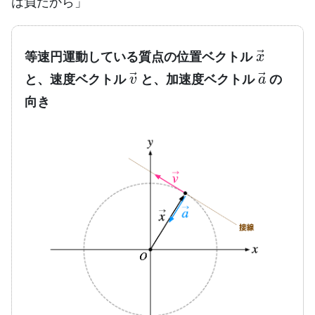
は負だから」
x
→
等速円運動している質点の位置ベクトル
v
→
a
→
と、速度ベクトル
と、加速度ベクトル
の
向き