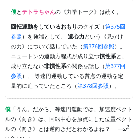
僕
と
テトラちゃん
の《力学トーク》は続く。
回転運動をしているおもり
のクイズ（
第375回
参照
）を発端として、
遠心力
という《見かけ
の力》について話していた（
第376回参照
）。
ニュートンの運動方程式が成り立つ
慣性系
と、
成り立たない
非慣性系
の関係を話し（
第377回
参照
）、 等速円運動している質点の運動を定
量的に追っていたところ（
第378回参照
）。
僕
「うん。だから、等速円運動では、加速度ベクト
ルの《向き》は、回転中心を原点にした位置ベクト
−
ω
2
ルの《向き》とは逆向きだとわかるよね？