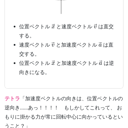
x
→
v
→
位置ベクトル
と速度ベクトル
は直交
する。
v
→
a
→
速度ベクトル
と加速度ベクトル
は直
交する。
x
→
a
→
位置ベクトル
と加速度ベクトル
は逆
向きになる。
テトラ
「加速度ベクトルの向きは、位置ベクトルの
逆向き……あっ！！！！ もしかしてこれって、 お
もりに掛かる力が常に回転中心に向かっているとい
うこと？」