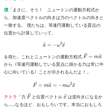
僕
「まさに、そう！ ニュートンの運動方程式か
ら、加速度ベクトルの向きは力のベクトルの向きと
一致する。 僕たちは、等速円運動している質点の
位置から計算していって、
a
→
=
−
ω
2
x
→
F
→
=
m
a
→
を得た。これとニュートンの運動方程式
から《等速円運動している質点に掛かる力は常に中
心に向いている》ことが示されるんだよ！」
F
→
=
m
a
→
=
−
m
ω
2
x
→
F
→
x
→
テトラ
「力
と位置ベクトル
は逆向きになるか
ら……なるほど、おもしろいです。本当におもしろ