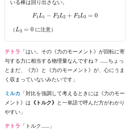
いる棒は回り出さない。
F
1
L
1
−
F
2
L
2
+
F
3
L
3
=
0
L
3
=
0
（
に注意）
テトラ
「はい。その《力のモーメント》が回転に寄
与する力に相当する物理量なんですね？ ……ちょっ
とまだ、《力》と《力のモーメント》が、心にうま
く収まっていないみたいです」
ミルカ
「対比を強調して考えるときには《力のモー
メント》は
《トルク》
と一単語で呼んだ方がわかり
やすい」
テトラ
「トルク……」