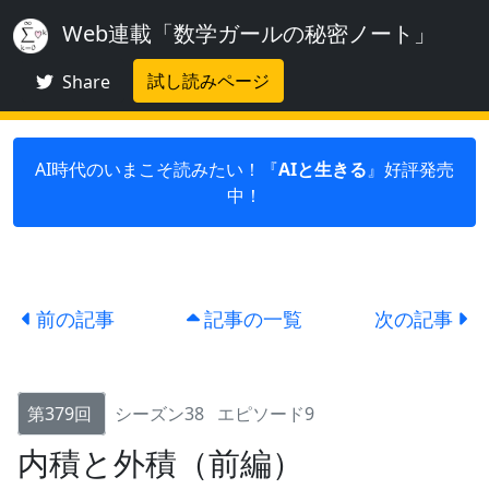
Web連載「数学ガールの秘密ノート」
試し読みページ
Share
AI時代のいまこそ読みたい！『
AIと生きる
』好評発売
中！
前の記事
記事の一覧
次の記事
第379回
シーズン38
エピソード9
内積と外積（前編）