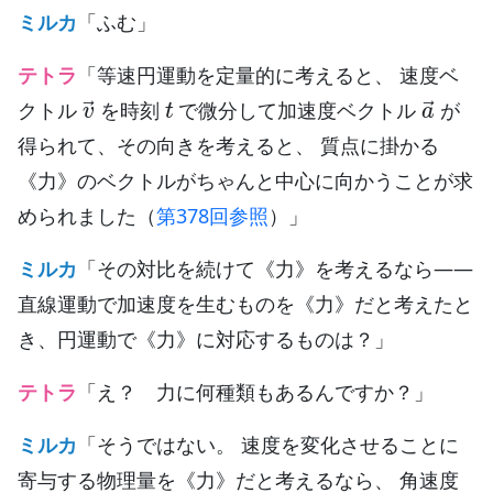
ミルカ
「ふむ」
テトラ
「等速円運動を定量的に考えると、 速度ベ
v
→
t
a
→
クトル
を時刻
で微分して加速度ベクトル
が
得られて、その向きを考えると、 質点に掛かる
《力》のベクトルがちゃんと中心に向かうことが求
められました（
第378回参照
）」
ミルカ
「その対比を続けて《力》を考えるなら——
直線運動で加速度を生むものを《力》だと考えたと
き、円運動で《力》に対応するものは？」
テトラ
「え？ 力に何種類もあるんですか？」
ミルカ
「そうではない。 速度を変化させることに
寄与する物理量を《力》だと考えるなら、 角速度