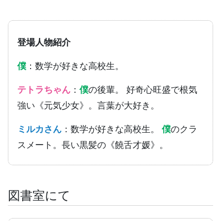
登場人物紹介
僕
：数学が好きな高校生。
テトラちゃん
：
僕
の後輩。 好奇心旺盛で根気
強い《元気少女》。言葉が大好き。
ミルカさん
：数学が好きな高校生。
僕
のクラ
スメート。長い黒髪の《饒舌才媛》。
図書室にて