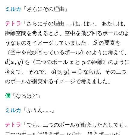
ミルカ
「さらにその理由」
テトラ
「さらにその理由……は、はい。 あたしは、
距離空間を考えるとき、空中を飛び回るボールのよ
S
うなものをイメージしていました。
の要素を
《空中を飛び回っているボール》のように考えて、
d
(
x
,
y
)
x
y
を《二つのボール
と
の距離》のように
d
(
x
,
y
)
=
0
考えて、 それで、
ならば、その二つ
のボールが衝突するイメージで考えました」
僕
「なるほど」
ミルカ
「ふうん……」
テトラ
「でも、二つのボールが衝突したとしても、
二つのボールは違うボールです。 違うボールが、