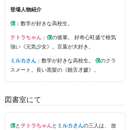
登場人物紹介
僕
：数学が好きな高校生。
テトラちゃん
：
僕
の後輩。 好奇心旺盛で根気
強い《元気少女》。言葉が大好き。
ミルカさん
：数学が好きな高校生。
僕
のクラ
スメート。長い黒髪の《饒舌才媛》。
図書室にて
僕
と
テトラちゃん
と
ミルカさん
の三人は、 放