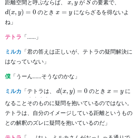
距離空間と呼ぶならば、
が
の要素で、
d
(
x
,
y
)
=
0
x
=
y
のとき
にならざるを得ないよ
ね」
テトラ
「……」
ミルカ
「君の答えは正しいが、テトラの疑問解決に
はなっていない」
僕
「うーん……そうなのかな」
d
(
x
,
y
)
=
0
x
=
y
ミルカ
「テトラは、
のとき
に
・・・・
なること
そのもの
に疑問を抱いているのではない。
テトラは、自分のイメージしている距離というもの
との解釈のズレに疑問を抱いているのだ」
テトラ
「……はい。ミルカさんがおっしゃる通りで