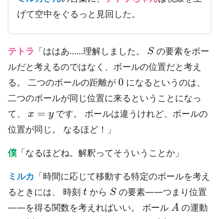
げて空中をぐるっと見回した。
S
テトラ
「ははあ……理解しました。
の要素をボー
ルだと考えるのではなく、ボールの位置だと考え
0
る。 二つのボールの距離が
になるというのは、
二つのボールが同じ位置に来るということになっ
x
=
y
て、
です。 ボールは違うけれど、ボールの
位置が同じ。 なるほど！」
僕
「なるほどね。解釈ってそういうことか」
ミルカ
「時間に応じて移動する特定のボールを考え
t
S
るときには、 時刻
から
の要素——つまり位置
A
——を得る関数を考えればいい。 ボール
の運動
a
(
t
)
B
b
(
t
)