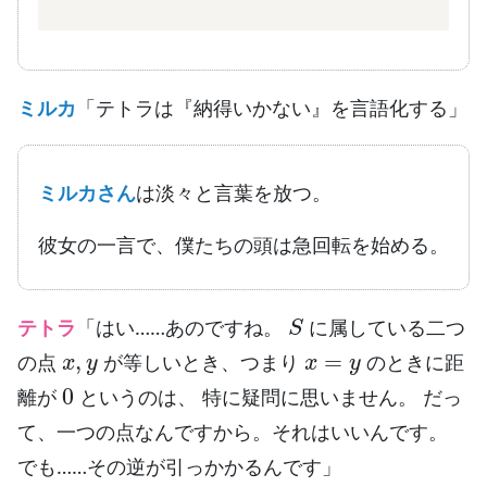
ミルカ
「テトラは『納得いかない』を言語化する」
ミルカさん
は淡々と言葉を放つ。
彼女の一言で、僕たちの頭は急回転を始める。
S
テトラ
「はい……あのですね。
に属している二つ
x
,
y
x
=
y
の点
が等しいとき、つまり
のときに距
0
離が
というのは、 特に疑問に思いません。 だっ
て、一つの点なんですから。それはいいんです。
でも……その逆が引っかかるんです」