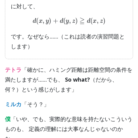
に対して、
d
(
x
,
y
)
+
d
(
y
,
z
)
≧
d
(
x
,
z
)
です。なぜなら……（これは読者の演習問題と
します）
テトラ
「確かに、ハミング距離は距離空間の条件を
満たしますが……でも、
So what?
（だから、
何？）という感じがします」
ミルカ
「そう？」
僕
「いや、でも、実際的な意味を持たないこういう
ものも、 定義の理解には大事なんじゃないのか