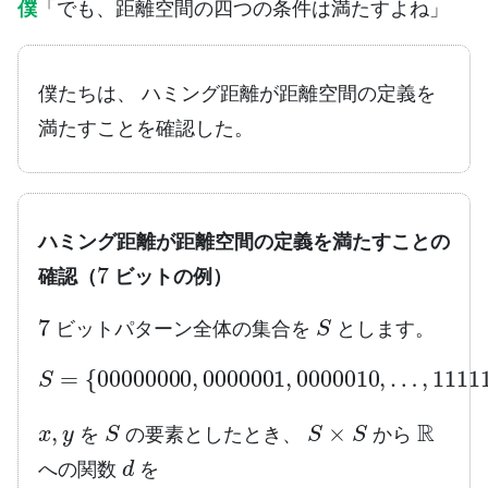
僕
「でも、距離空間の四つの条件は満たすよね」
僕たちは、 ハミング距離が距離空間の定義を
満たすことを確認した。
ハミング距離が距離空間の定義を満たすことの
7
確認（
ビットの例）
7
S
ビットパターン全体の集合を
とします。
S
=
{
00000000
…
,
1111111
,
0000001
}
,
0000010
,
x
,
y
S
S
×
S
R
を
の要素としたとき、
から
d
への関数
を