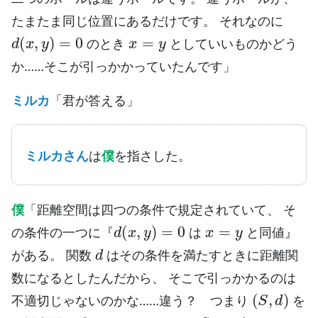
たまたま同じ位置にあるだけです。 それなのに
d
(
x
,
y
)
=
0
x
=
y
のとき
としていいものかどう
か……そこが引っかかっていたんです」
ミルカ
「君が答える」
ミルカさん
は
僕
を指さした。
僕
「距離空間は四つの条件で規定されていて、 そ
d
(
x
,
y
)
=
0
x
=
y
の条件の一つに『
は
と同値』
d
がある。 関数
はその条件を満たすときに距離関
数になるとしたんだから、 そこで引っかかるのは
(
S
,
d
)
不適切じゃないのかな……違う？ つまり
を
x
,
y
S