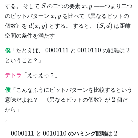
S
x
,
y
する。 そして
の二つの要素
——つまり二つ
x
,
y
のビットパターン
を比べて《異なるビットの
d
(
x
,
y
)
(
S
,
d
)
個数》を
とする。 すると、
は距離
空間の条件を満たす」
0000111
0010110
2
僕
「たとえば、
と
の距離は
ということ？」
テトラ
「えっえっ？」
僕
「こんなふうにビットパターンを比較するという
2
意味だよね？ 《異なるビットの個数》が
個だ
から」
0000111
0010110
2
と
のハミング距離は