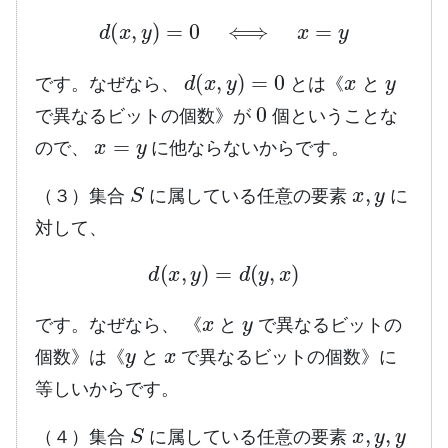
d
(
x
,
y
)
=
0
⟺
x
=
y
d
(
x
,
y
)
=
0
x
y
です。なぜなら、
とは《
と
0
で異なるビットの個数》が
個ということな
x
=
y
ので、
に他ならないからです。
S
x
,
y
（３）集合
に属している任意の要素
に
対して、
d
(
x
,
y
)
=
d
(
y
,
x
)
x
y
です。なぜなら、 《
と
で異なるビットの
y
x
個数》は《
と
で異なるビットの個数》に
等しいからです。
S
x
,
y
,
y
（４）集合
に属している任意の要素