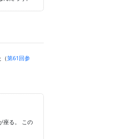
た（
第61回参
が座る。 この