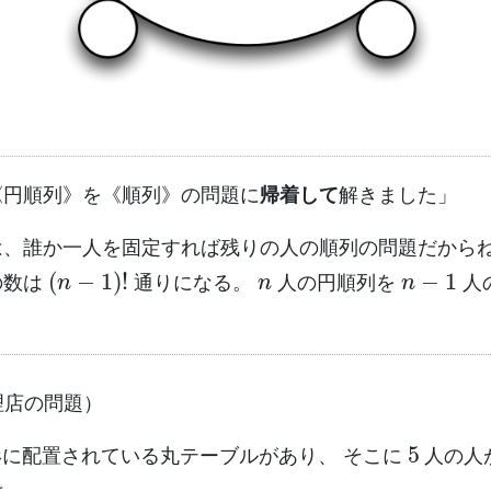
《円順列》を《順列》の問題に
帰着して
解きました」
は、誰か一人を固定すれば残りの人の順列の問題だから
(
n
−
1
)
!
n
n
−
1
の数は
通りになる。
人の円順列を
人
」
理店の問題）
5
に配置されている丸テーブルがあり、 そこに
人の人
は、