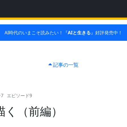
AI時代のいまこそ読みたい！『
AIと生きる
』好評発売中！
記事の一覧
7
エピソード9
描く（前編）