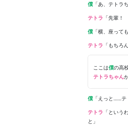
僕
「あ、テトラ
テトラ
「先輩！
僕
「横、座って
テトラ
「もちろ
ここは
僕
の高
テトラちゃん
僕
「えっと……テ
テトラ
「という
と」