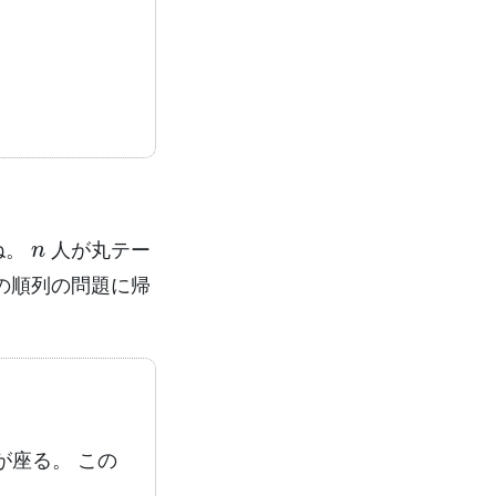
n
ね。
人が丸テー
の順列の問題に帰
が座る。 この