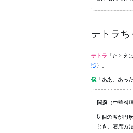
テトラち
テトラ
「たとえ
照
）」
僕
「ああ、あっ
問題
（中華料
5
個の席が円形
とき、着席方