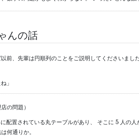
ゃんの話
ば以前、先輩は円順列のことをご説明してくださいまし
たね」
理店の問題）
5
に配置されている丸テーブルがあり、 そこに
人の人
法は何通りか。