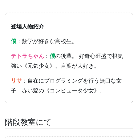
登場人物紹介
僕
：数学が好きな高校生。
テトラちゃん
：
僕
の後輩。 好奇心旺盛で根気
強い《元気少女》。言葉が大好き。
リサ
：自在にプログラミングを行う無口な女
子。赤い髪の《コンピュータ少女》。
階段教室にて