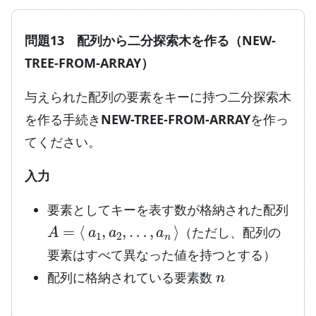
問題13 配列から二分探索木を作る（NEW-
TREE-FROM-ARRAY）
与えられた配列の要素をキーに持つ二分探索木
を作る手続き
NEW-TREE-FROM-ARRAY
を作っ
てください。
入力
要素としてキーを表す数が格納された配列
A
=
⟨
a
1
,
a
2
,
…
,
a
n
⟩
（ただし、配列の
要素はすべて異なった値を持つとする）
n
配列に格納されている要素数