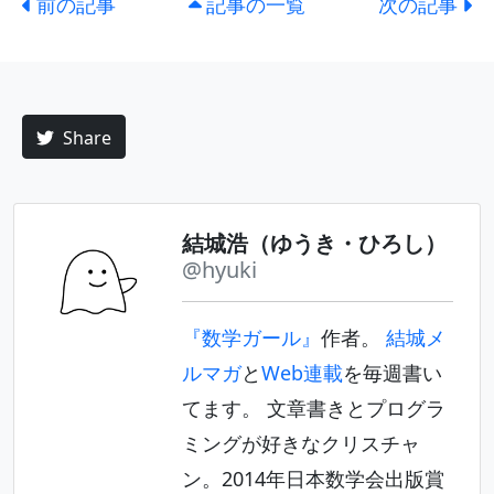
前の記事
記事の一覧
次の記事
Share
結城浩（ゆうき・ひろし）
@hyuki
『数学ガール』
作者。
結城メ
ルマガ
と
Web連載
を毎週書い
てます。 文章書きとプログラ
ミングが好きなクリスチャ
ン。2014年日本数学会出版賞