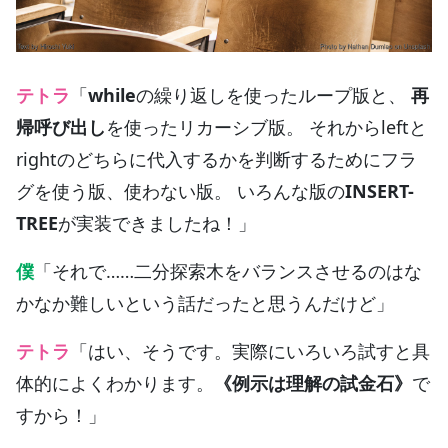
テトラ
「
while
の繰り返しを使ったループ版と、
再
帰呼び出し
を使ったリカーシブ版。 それからleftと
rightのどちらに代入するかを判断するためにフラ
グを使う版、使わない版。 いろんな版の
INSERT-
TREE
が実装できましたね！」
僕
「それで……二分探索木をバランスさせるのはな
かなか難しいという話だったと思うんだけど」
テトラ
「はい、そうです。実際にいろいろ試すと具
体的によくわかります。
《例示は理解の試金石》
で
すから！」