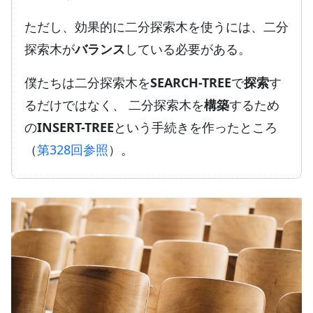
ただし、効果的に二分探索木を使うには、二分
探索木が
バランス
している必要がある。
僕たちは二分探索木を
SEARCH-TREE
で
探索
す
るだけではなく、 二分探索木を
構築
するため
の
INSERT-TREE
という手続きを作ったところ
（
第328回参照
）。