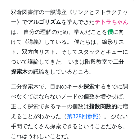
双倉図書館の一般講座《リンクとストラクチャ
ー》で
アルゴリズム
を学んできた
テトラちゃん
は、 自分の理解のため、学んだことを
僕
に向
けて《講義》している。 僕たちは、線形リス
ト、双方向リスト、そしてスタックとキューに
ついて議論してきた。 いまは階段教室で
二分
探索木
の議論をしているところ。
二分探索木で、目的のキーを
探索
するまでに調
べなくてはならないノードの個数を増やせば、
正しく探索できるキーの個数は
指数関数的
に増
えることがわかった（
第328回参照
）。 少ない
手間でたくさん探索できるということだから、
これはうれしいことだ。