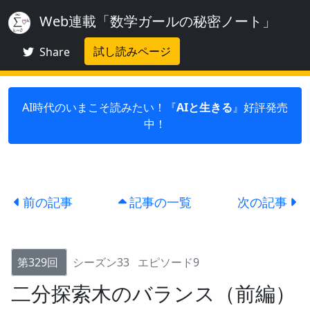
Web連載「数学ガールの秘密ノート」
試し読みページ
Share
AI時代のいまこそ読みたい！『
AIと生きる
』好評発売
中！
前の記事
記事の一覧
次の記事
第329回
シーズン33
エピソード9
二分探索木のバランス（前編）