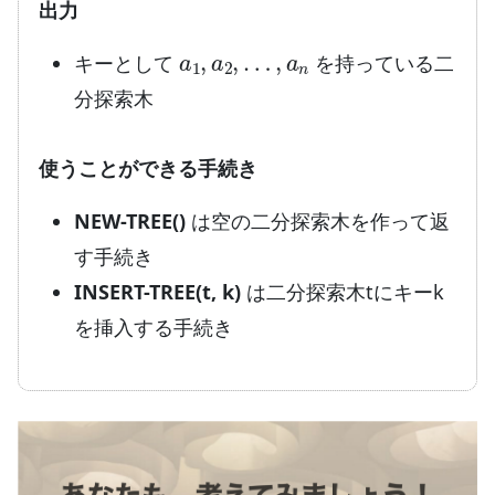
出力
a
1
,
a
2
,
…
,
a
n
キーとして
を持っている二
分探索木
使うことができる手続き
NEW-TREE()
は空の二分探索木を作って返
す手続き
INSERT-TREE(t, k)
は二分探索木tにキーk
を挿入する手続き