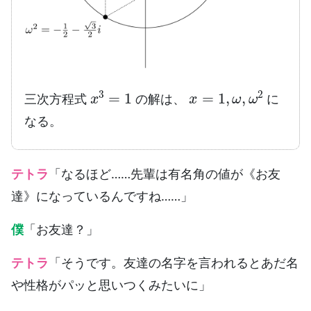
x
3
=
1
x
=
1
,
ω
,
ω
2
三次方程式
の解は、
に
なる。
テトラ
「なるほど……先輩は有名角の値が《お友
達》になっているんですね……」
僕
「お友達？」
テトラ
「そうです。友達の名字を言われるとあだ名
や性格がパッと思いつくみたいに」