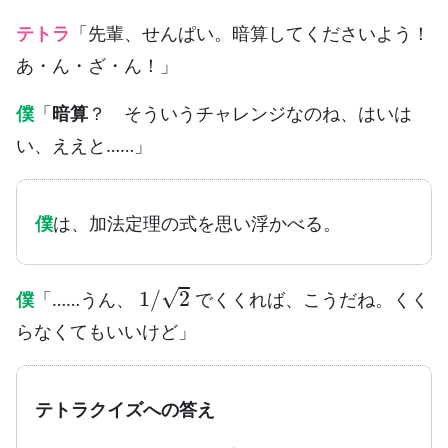
テトラ
「先輩、せんぱい。暗算してくださいよう！
あ・ん・ざ・ん！」
僕
「
暗算
？ そういうチャレンジなのね、はいは
い、ええと……」
僕
は、加法定理の式を思い浮かべる。
1
/
2
僕
「……うん、
でくくれば、こうだね。くく
らなくてもいいけど」
テトラクイズへの答え
cos
(
θ
+
π
4
)
=
1
2
(
cos
θ
−
sin
θ
)