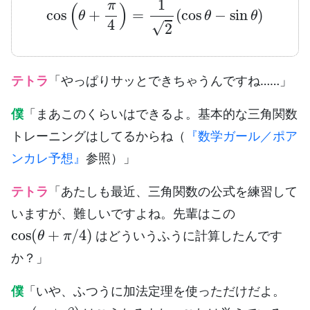
テトラ
「やっぱりサッとできちゃうんですね……」
僕
「まあこのくらいはできるよ。基本的な三角関数
トレーニングはしてるからね（
『数学ガール／ポア
ンカレ予想』
参照）」
テトラ
「あたしも最近、三角関数の公式を練習して
いますが、難しいですよね。先輩はこの
cos
(
θ
+
π
/
4
)
はどういうふうに計算したんです
か？」
僕
「いや、ふつうに加法定理を使っただけだよ。
cos
(
α
+
β
)