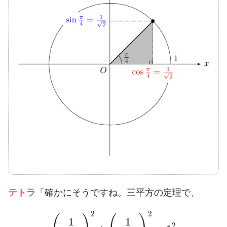
テトラ
「確かにそうですね。三平方の定理で、
(
1
(
2
)
2
+
(
1
(
2
)
2
=
1
2