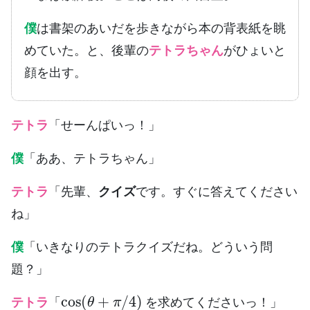
僕
は書架のあいだを歩きながら本の背表紙を眺
めていた。と、後輩の
テトラちゃん
がひょいと
顔を出す。
テトラ
「せーんぱいっ！」
僕
「ああ、テトラちゃん」
テトラ
「先輩、
クイズ
です。すぐに答えてください
ね」
僕
「いきなりのテトラクイズだね。どういう問
題？」
cos
(
θ
+
π
/
4
)
テトラ
「
を求めてくださいっ！」