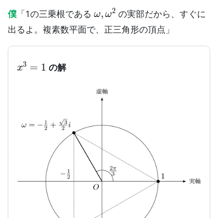
ω
,
ω
2
僕
「1の三乗根である
の実部だから、すぐに
出るよ。複素数平面で、正三角形の頂点」
x
3
=
1
の解