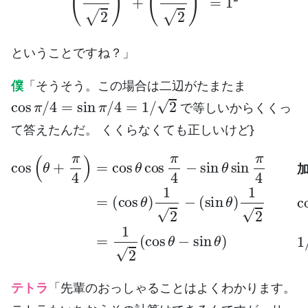
ということですね？」
僕
「そうそう。この場合は二辺がたまたま
cos
π
/
4
=
sin
π
/
4
=
1
/
2
で等しいからくくっ
て答えたんだ。 くくらなくても正しいけど}
cos
(
θ
(
+
=
sin
π
1
4
2
θ
)
(
=
)
cos
1
cos
2
加法定理から
cos
θ
θ
−
cos
sin
π
=
/
4
(
π
θ
cos
=
)
4
1
sin
−
/
θ
sin
2
π
)
でくくった
1
/
θ
2
4
sin
−
=
1
/
π
2
4
から
テトラ
「先輩のおっしゃることはよくわかります。