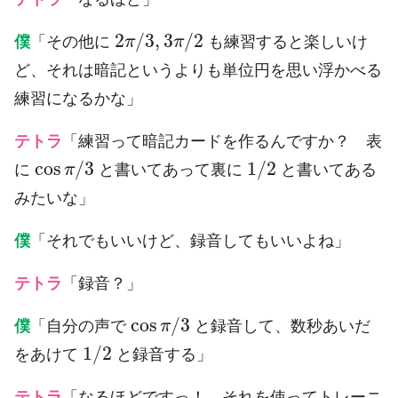
2
π
/
3
,
3
π
/
2
僕
「その他に
も練習すると楽しいけ
ど、それは暗記というよりも単位円を思い浮かべる
練習になるかな」
テトラ
「練習って暗記カードを作るんですか？ 表
cos
π
/
3
1
/
2
に
と書いてあって裏に
と書いてある
みたいな」
僕
「それでもいいけど、録音してもいいよね」
テトラ
「録音？」
cos
π
/
3
僕
「自分の声で
と録音して、数秒あいだ
1
/
2
をあけて
と録音する」
テトラ
「なるほどですっ！ それを使ってトレーニ