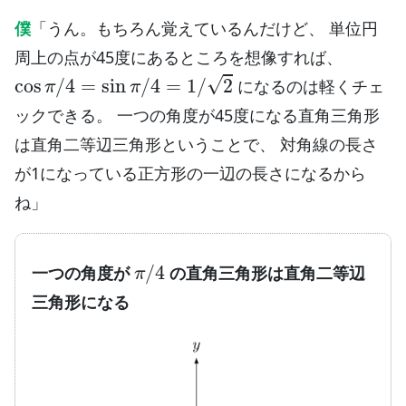
僕
「うん。もちろん覚えているんだけど、 単位円
周上の点が45度にあるところを想像すれば、
cos
π
/
4
=
sin
π
/
4
=
1
/
2
になるのは軽くチェ
ックできる。 一つの角度が45度になる直角三角形
は直角二等辺三角形ということで、 対角線の長さ
が1になっている正方形の一辺の長さになるから
ね」
π
/
4
一つの角度が
の直角三角形は直角二等辺
三角形になる