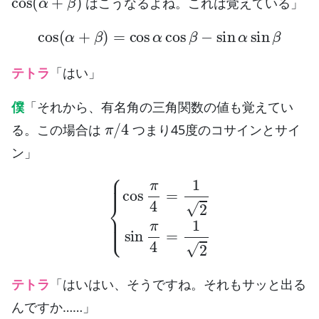
はこうなるよね。これは覚えている」
cos
(
α
+
β
)
=
cos
α
cos
β
−
sin
α
sin
β
テトラ
「はい」
僕
「それから、有名角の三角関数の値も覚えてい
π
/
4
る。この場合は
つまり45度のコサインとサイ
ン」
{
cos
π
4
=
1
2
sin
π
4
=
1
2
テトラ
「はいはい、そうですね。それもサッと出る
んですか……」