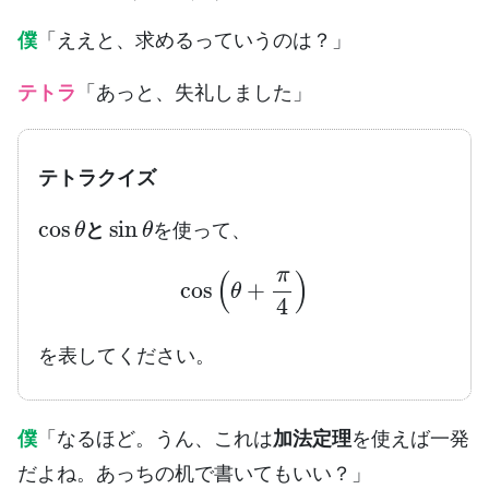
僕
「ええと、求めるっていうのは？」
テトラ
「あっと、失礼しました」
テトラクイズ
cos
sin
θ
θ
と
を使って、
と
cos
(
θ
+
π
4
)
を表してください。
僕
「なるほど。うん、これは
加法定理
を使えば一発
だよね。あっちの机で書いてもいい？」