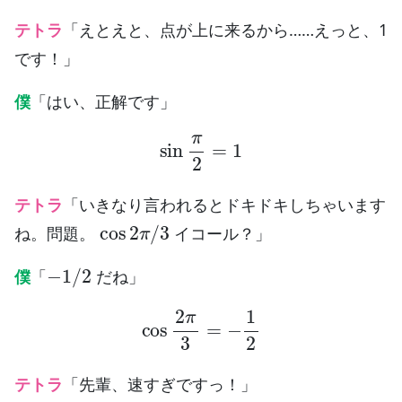
テトラ
「えとえと、点が上に来るから……えっと、1
です！」
僕
「はい、正解です」
sin
π
2
=
1
テトラ
「いきなり言われるとドキドキしちゃいます
cos
2
π
/
3
ね。問題。
イコール？」
−
1
/
2
僕
「
だね」
cos
2
π
3
=
−
1
2
テトラ
「先輩、速すぎですっ！」