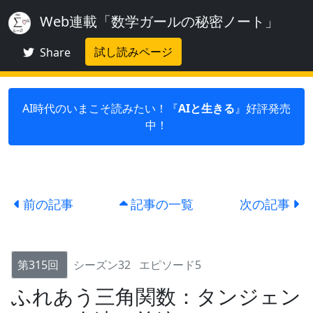
Web連載「数学ガールの秘密ノート」
試し読みページ
Share
AI時代のいまこそ読みたい！『
AIと生きる
』好評発売
中！
前の記事
記事の一覧
次の記事
第315回
シーズン32
エピソード5
ふれあう三角関数：タンジェン