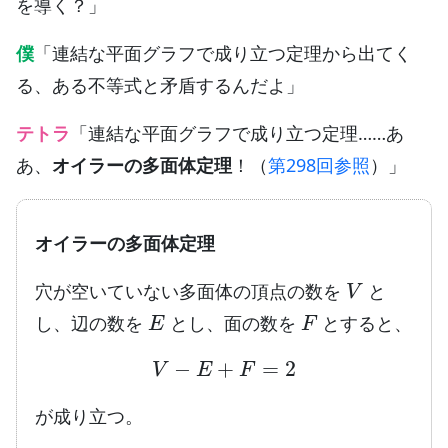
を導く？」
僕
「連結な平面グラフで成り立つ定理から出てく
る、ある不等式と矛盾するんだよ」
テトラ
「連結な平面グラフで成り立つ定理……あ
あ、
オイラーの多面体定理
！（
第298回参照
）」
オイラーの多面体定理
V
穴が空いていない多面体の頂点の数を
と
E
F
し、辺の数を
とし、面の数を
とすると、
V
−
E
+
F
=
2
が成り立つ。