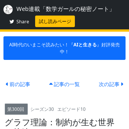
Web連載「数学ガールの秘密ノート」
試し読みページ
Share
AI時代のいまこそ読みたい！『
AIと生きる
』好評発売
中！
前の記事
記事の一覧
次の記事
第300回
シーズン30
エピソード10
グラフ理論：制約が生む世界