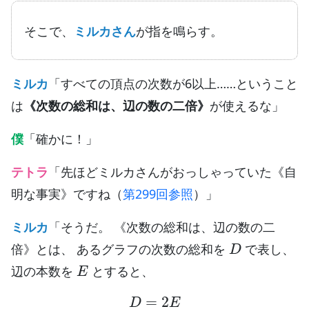
そこで、
ミルカさん
が指を鳴らす。
ミルカ
「すべての頂点の次数が6以上……ということ
は
《次数の総和は、辺の数の二倍》
が使えるな」
僕
「確かに！」
テトラ
「先ほどミルカさんがおっしゃっていた《自
明な事実》ですね（
第299回参照
）」
ミルカ
「そうだ。 《次数の総和は、辺の数の二
D
倍》とは、 あるグラフの次数の総和を
で表し、
E
辺の本数を
とすると、
D
=
2
E