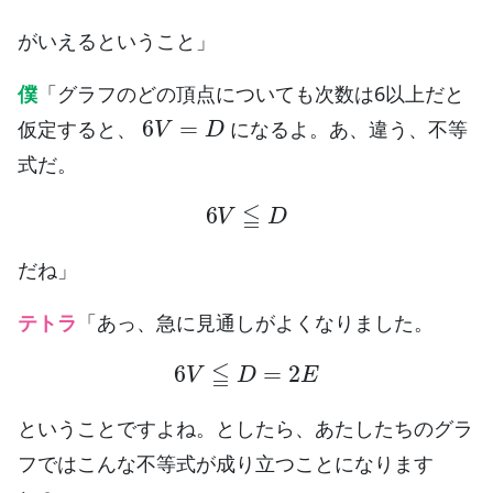
がいえるということ」
僕
「グラフのどの頂点についても次数は6以上だと
6
V
=
D
仮定すると、
になるよ。あ、違う、不等
式だ。
6
V
≦
D
だね」
テトラ
「あっ、急に見通しがよくなりました。
6
V
≦
D
=
2
E
ということですよね。としたら、あたしたちのグラ
フではこんな不等式が成り立つことになります