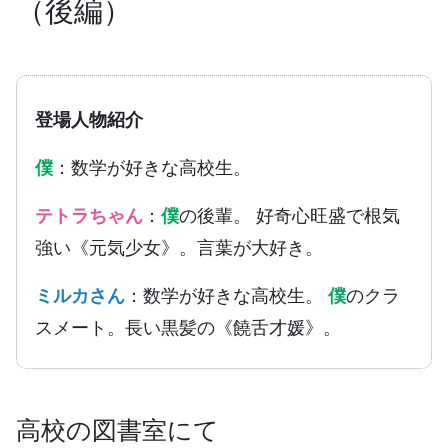
（後編）
登場人物紹介
僕
：数学が好きな高校生。
テトラちゃん
：
僕
の後輩。 好奇心旺盛で根気
強い《元気少女》。言葉が大好き。
ミルカさん
：数学が好きな高校生。
僕
のクラ
スメート。長い黒髪の《饒舌才媛》。
高校の図書室にて