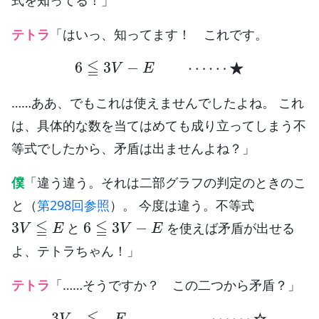
テトラ
「はいっ、知ってます！ これです。
6
≦
3
V
−
E
⋯
⋯
★
……ああ、でもこれは使えませんでしたよね。 これ
は、具体的な数を当てはめても成り立ってしまう不
等式でしたから、矛盾は出ませんよね？」
僕
「違う違う。それは二部グラフの判定のときのこ
と（
第298回参照
）。 今度は違う。不等式
3
V
≦
E
6
≦
3
V
−
E
と
を使えば矛盾が出せる
よ、テトラちゃん！」
テトラ
「……そうですか？ この二つから矛盾？」
3
V
≦
E
⋯
⋯
☆
6
≦
3
V
−
E
⋯
⋯
★