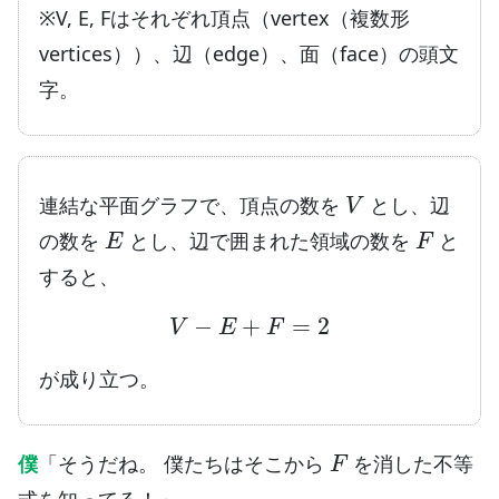
※V, E, Fはそれぞれ頂点（vertex（複数形
vertices））、辺（edge）、面（face）の頭文
字。
V
連結な平面グラフで、頂点の数を
とし、辺
E
F
の数を
とし、辺で囲まれた領域の数を
と
すると、
V
−
E
+
F
=
2
が成り立つ。
F
僕
「そうだね。 僕たちはそこから
を消した不等
式を知ってる！」