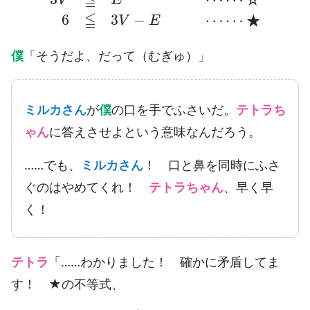
☆
僕
「そうだよ、だって（むぎゅ）」
ミルカさん
が
僕
の口を手でふさいだ。
テトラち
ゃん
に答えさせよという意味なんだろう。
……でも、
ミルカさん
！ 口と鼻を同時にふさ
ぐのはやめてくれ！
テトラちゃん
、早く早
く！
テトラ
「……わかりました！ 確かに矛盾してま
す！ ★の不等式、
6
≦
3
V
−
E