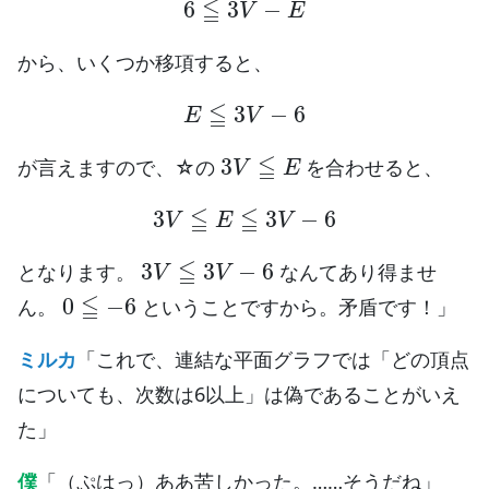
から、いくつか移項すると、
E
≦
3
V
−
6
3
V
≦
E
が言えますので、☆の
を合わせると、
3
V
≦
E
≦
3
V
−
6
3
V
≦
3
V
−
6
となります。
なんてあり得ませ
0
≦
−
6
ん。
ということですから。矛盾です！」
ミルカ
「これで、連結な平面グラフでは「どの頂点
についても、次数は6以上」は偽であることがいえ
た」
僕
「（ぷはっ）ああ苦しかった。……そうだね」