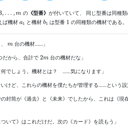
3
,
…
,
m
の
《型番》
が付いていて、 同じ型番は同種
a
1
b
1
1
えば機材
と機材
は型番
の同種類の機材である。
m
と、
台の機材……」
2
m
つだから、合計で
台の機材だな」
て何でしょう。機材とは？ ……気になります」
ないけど、これらの機材を僕たちが管理する……という設
での封筒が《過去》と《未来》でしたから、これは《現
について》はこれだけだ。次の《カード》を読もう」