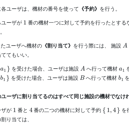
に各ユーザは、機材の番号を使って
《予約》
を行う。
1
るユーザが
番の機材一つに対して予約を行ったとする
。
A
たユーザへ機材の
《割り当て》
を行う際には、 施設
当ててもいい。
a
1
}
A
a
1
を受けた場合、ユーザは施設
へ行って機材
b
1
}
B
b
1
を受けた場合、ユーザは施設
へ行って機材
を
のユーザに割り当てるのはすべて同じ施設の機材でなけ
1
4
{
1
,
4
}
ーザが
番と
番の二つの機材に対して予約
を
の割り当ては、
{
a
1
,
a
4
}