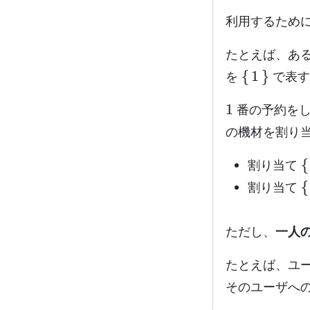
利用するため
たとえば、あ
{
1
}
を
で表す
1
番の予約をし
の機材を割り
{
割り当て
{
割り当て
ただし、
一人
たとえば、ユ
そのユーザへ
A