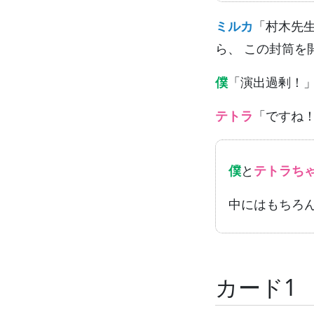
ミルカ
「村木先
ら、 この封筒を
僕
「演出過剰！
テトラ
「ですね
僕
と
テトラち
中にはもちろ
カード1