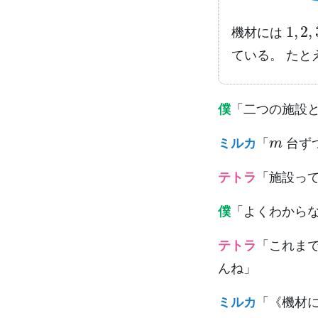
1
,
2
,
機材には
ている。 たと
僕
「二つの施設
m
ミルカ
「
台ず
テトラ
「施設っ
僕
「よくわから
テトラ
「これま
んね」
ミルカ
「《機材