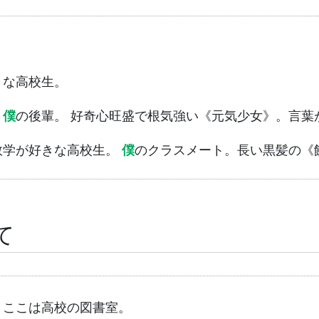
きな高校生。
：
僕
の後輩。 好奇心旺盛で根気強い《元気少女》。言葉
数学が好きな高校生。
僕
のクラスメート。長い黒髪の《
て
。ここは高校の図書室。