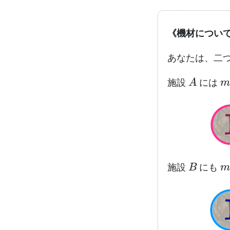
《機材について
あなたは、二
A
施設
には
B
施設
にも