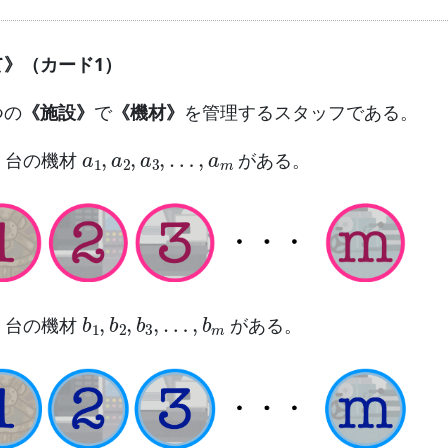
》（カード1）
つの
《施設》
で
《機材》
を管理するスタッフである。
m
a
1
,
a
2
,
a
3
,
…
,
a
m
台の機材
がある。
m
b
…
1
,
b
,
b
m
2
,
b
3
,
台の機材
がある。