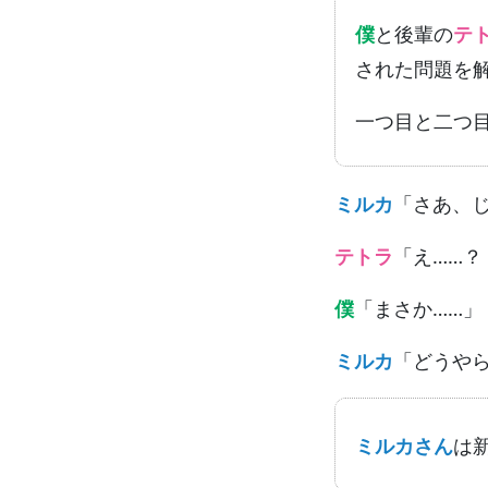
僕
と後輩の
テ
された問題を
一つ目と二つ
ミルカ
「さあ、
テトラ
「え……
僕
「まさか……」
ミルカ
「どうや
ミルカさん
は