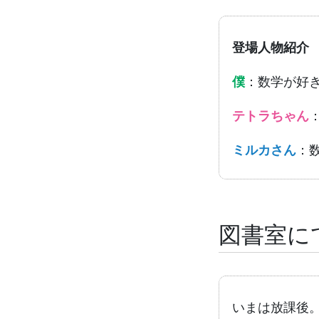
登場人物紹介
僕
：数学が好
テトラちゃん
ミルカさん
：
図書室に
いまは放課後