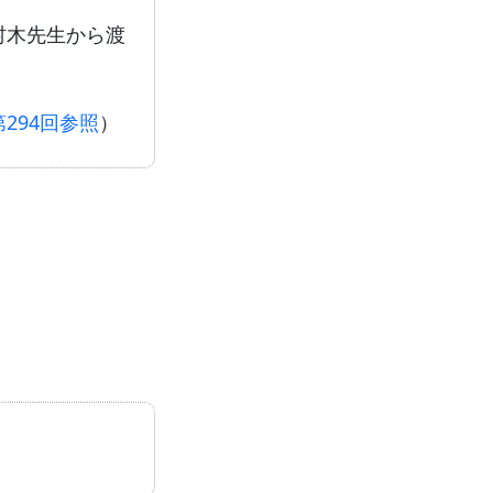
村木先生から渡
第294回参照
）