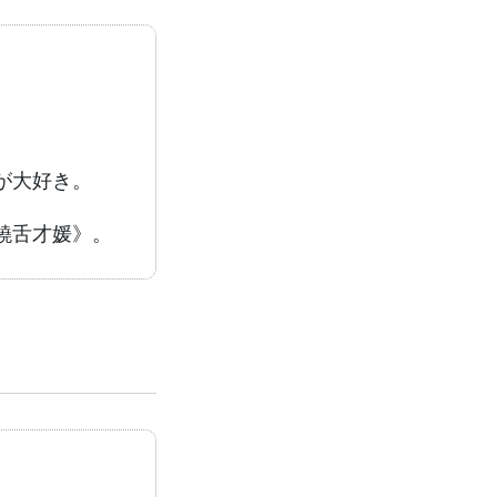
が大好き。
饒舌才媛》。