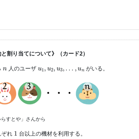
約と割り当てについて》（カード2）
n
u
1
,
u
2
,
u
3
,
…
,
u
n
る
人のユーザ
がいる。
いらすとや」さんから
1
れぞれ
台以上の機材を利用する。