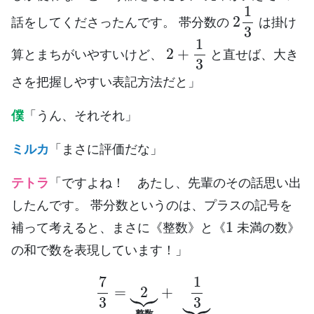
2
1
3
話をしてくださったんです。 帯分数の
は掛け
2
+
1
3
算とまちがいやすいけど、
と直せば、大き
さを把握しやすい表記方法だと」
僕
「うん、それそれ」
ミルカ
「まさに評価だな」
テトラ
「ですよね！ あたし、先輩のその話思い出
したんです。 帯分数というのは、プラスの記号を
1
補って考えると、まさに《整数》と《
未満の数》
の和で数を表現しています！」
7
3
=
2
⏟
整数
+
1
3
⏟
1
未満の数