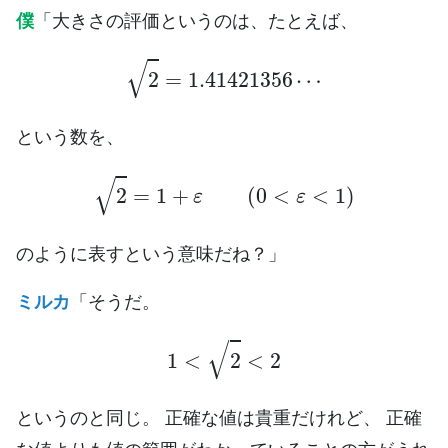
僕
「大きさの評価というのは、たとえば、
(
2
=
1.41421356
⋯
という数を、
(
2
=
1
+
ε
(
0
<
ε
<
1
)
のように表すという意味だね？」
ミルカ
「そうだ。
1
<
(
2
<
2
というのと同じ。 正確な値は貴重だけれど、 正確