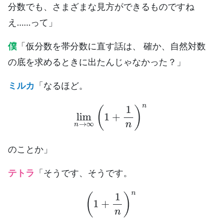
分数でも、さまざまな見方ができるものですね
え……って」
僕
「仮分数を帯分数に直す話は、 確か、自然対数
の底を求めるときに出たんじゃなかった？」
ミルカ
「なるほど。
lim
n
→
∞
(
1
+
1
n
)
n
のことか」
テトラ
「そうです、そうです。
(
1
+
1
n
)
n