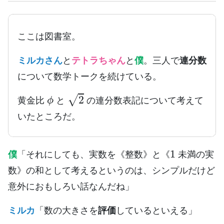
ここは図書室。
ミルカさん
と
テトラちゃん
と
僕
。三人で
連分数
について数学トークを続けている。
ϕ
(
2
黄金比
と
の連分数表記について考えて
いたところだ。
1
僕
「それにしても、実数を《整数》と《
未満の実
数》の和として考えるというのは、シンプルだけど
意外におもしろい話なんだね」
ミルカ
「数の大きさを
評価
しているといえる」