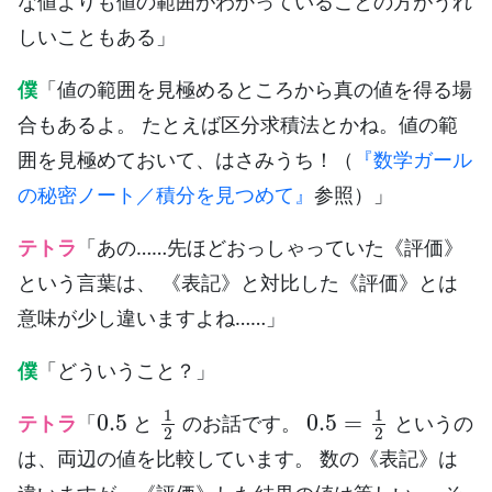
な値よりも値の範囲がわかっていることの方がうれ
しいこともある」
僕
「値の範囲を見極めるところから真の値を得る場
合もあるよ。 たとえば区分求積法とかね。値の範
囲を見極めておいて、はさみうち！（
『数学ガール
の秘密ノート／積分を見つめて』
参照）」
テトラ
「あの……先ほどおっしゃっていた《評価》
という言葉は、 《表記》と対比した《評価》とは
意味が少し違いますよね……」
僕
「どういうこと？」
0.5
1
2
0.5
=
1
2
テトラ
「
と
のお話です。
というの
は、両辺の値を比較しています。 数の《表記》は