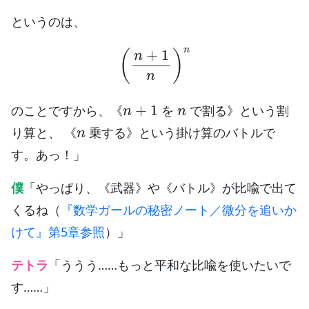
というのは、
(
n
+
1
n
)
n
n
+
1
n
のことですから、《
を
で割る》という割
n
り算と、 《
乗する》という掛け算のバトルで
す。あっ！」
僕
「やっぱり、《武器》や《バトル》が比喩で出て
くるね（
『数学ガールの秘密ノート／微分を追いか
けて』第5章参照
）」
テトラ
「ううう……もっと平和な比喩を使いたいで
す……」