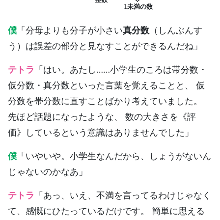
整
数
未
満
の
数
僕
「分母よりも分子が小さい
真分数
（しんぶんす
う）は誤差の部分と見なすことができるんだね」
テトラ
「はい。あたし……小学生のころは帯分数・
仮分数・真分数といった言葉を覚えることと、 仮
分数を帯分数に直すことばかり考えていました。
先ほど話題になったような、 数の大きさを《評
価》しているという意識はありませんでした」
僕
「いやいや。小学生なんだから、しょうがないん
じゃないのかなあ」
テトラ
「あっ、いえ、不満を言ってるわけじゃなく
て、感慨にひたっているだけです。 簡単に思える