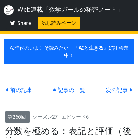
Web連載「数学ガールの秘密ノート」
試し読みページ
Share
AI時代のいまこそ読みたい！『
AIと生きる
』好評発売
中！
前の記事
記事の一覧
次の記事
第266回
シーズン27
エピソード6
分数を極める：表記と評価（後