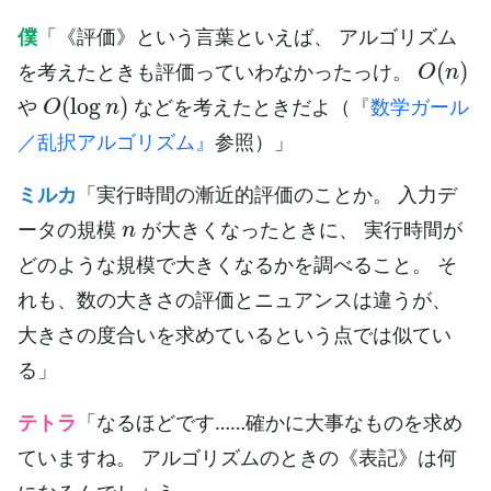
僕
「《評価》という言葉といえば、 アルゴリズム
O
(
n
)
を考えたときも評価っていわなかったっけ。
O
(
log
n
)
や
などを考えたときだよ（
『数学ガール
／乱択アルゴリズム』
参照）」
ミルカ
「実行時間の漸近的評価のことか。 入力デ
n
ータの規模
が大きくなったときに、 実行時間が
どのような規模で大きくなるかを調べること。 そ
れも、数の大きさの評価とニュアンスは違うが、
大きさの度合いを求めているという点では似てい
る」
テトラ
「なるほどです……確かに大事なものを求め
ていますね。 アルゴリズムのときの《表記》は何