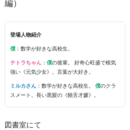
編）
登場人物紹介
僕
：数学が好きな高校生。
テトラちゃん
：
僕
の後輩。 好奇心旺盛で根気
強い《元気少女》。言葉が大好き。
ミルカさん
：数学が好きな高校生。
僕
のクラ
スメート。長い黒髪の《饒舌才媛》。
図書室にて