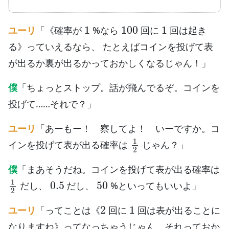
1
100
1
ユーリ
「《確率が
%なら
回に
回は起き
る》っていえるなら、 たとえばコインを投げて表
が出るか裏が出るかっておかしくなるじゃん！」
僕
「ちょっとストップ。話が飛んでるぞ。コインを
投げて……それで？」
ユーリ
「あーもー！ 察してよ！ いーですか。コ
1
2
インを投げて表が出る確率は
じゃん？」
僕
「まあそうだね。コインを投げて表が出る確率は
1
2
0.5
50
だし、
だし、
%といってもいいよ」
2
1
ユーリ
「ってことは《
回に
回は表が出ることに
なりますね》ってなっちゃうじゃん。それっておか