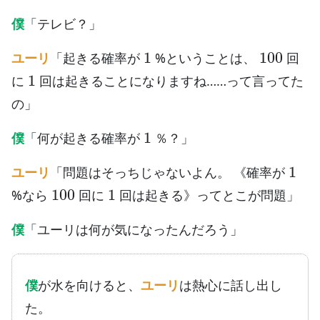
僕
「テレビ？」
1
100
ユーリ
「起きる確率が
%ということは、
回
1
に
回は起きることになりますね……って言ってた
の」
1
僕
「何が起きる確率が
％？」
1
ユーリ
「問題はそっちじゃないよん。 《確率が
100
1
%なら
回に
回は起きる》ってとこが問題」
僕
「ユーリは何が気になったんだろう」
僕
が水を向けると、
ユーリ
は熱心に話し出し
た。