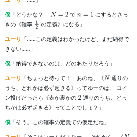
N
=
2
n
=
1
僕
「どうかな？
で
にするとさっ
1
2
きの《確率
の定義》になる」
ユーリ
「……この定義はわかったけど、まだ納得で
きない……」
僕
「納得できないのは、どのあたりだろう」
N
ユーリ
「ちょっと待って！ あのね、《
通りの
うち、どれかは必ず起きる》ってゆーのは、 コイ
2
ン投げだったら《表か裏かの
通りのうち、どっ
ちかは必ず起きる》ってことでしょ？」
僕
「そう。この確率の定義での仮定だね」
N
ユーリ
「そこはいーんだよなー……それから、《