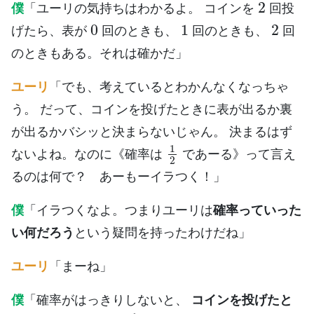
僕
「ユーリの気持ちはわかるよ。 コインを
回投
0
1
2
げたら、表が
回のときも、
回のときも、
回
のときもある。それは確かだ」
ユーリ
「でも、考えているとわかんなくなっちゃ
う。 だって、コインを投げたときに表が出るか裏
が出るかバシッと決まらないじゃん。 決まるはず
1
2
ないよね。なのに《確率は
であーる》って言え
るのは何で？ あーもーイラつく！」
僕
「イラつくなよ。つまりユーリは
確率っていった
い何だろう
という疑問を持ったわけだね」
ユーリ
「まーね」
僕
「確率がはっきりしないと、
コインを投げたと
1
2