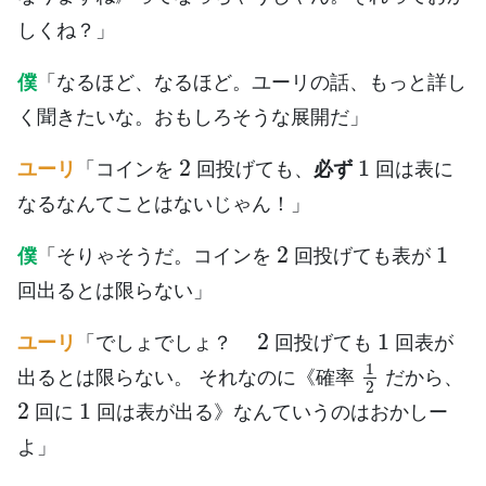
しくね？」
僕
「なるほど、なるほど。ユーリの話、もっと詳し
く聞きたいな。おもしろそうな展開だ」
2
1
ユーリ
「コインを
回投げても、
必ず
回は表に
なるなんてことはないじゃん！」
2
1
僕
「そりゃそうだ。コインを
回投げても表が
回出るとは限らない」
2
1
ユーリ
「でしょでしょ？
回投げても
回表が
1
2
出るとは限らない。 それなのに《確率
だから、
2
1
回に
回は表が出る》なんていうのはおかしー
よ」
2