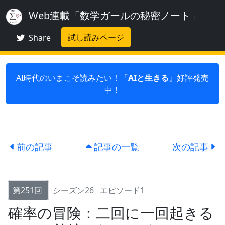
Web連載「数学ガールの秘密ノート」
試し読みページ
Share
AI時代のいまこそ読みたい！『
AIと生きる
』好評発売
中！
前の記事
記事の一覧
次の記事
第251回
シーズン26
エピソード1
確率の冒険：二回に一回起きる