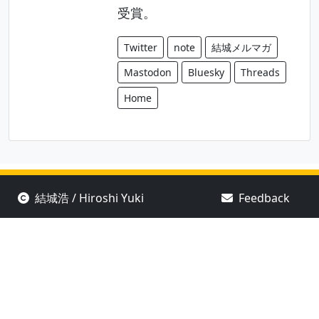
受賞。
Twitter
note
結城メルマガ
Mastodon
Bluesky
Threads
Home
結城浩 / Hiroshi Yuki
Feedback