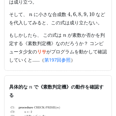
は成り立つ。
n
4
,
6
,
8
,
9
,
10
そして、
に小さな合成数
など
を代入してみると、この式は成り立たない。
n
もしかしたら、 この式は
が素数か否かを判
定する《素数判定機》なのだろうか？ コンピ
ュータ少女の
リサ
がプログラムを動かして確認
していくと……（
第197回参照
）
n
具体的な
で《素数判定機》の動作を確認す
る