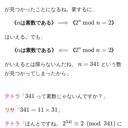
が見つかったことになるね。要するに、
《
n
は素数である》
⟹
《
2
n
mod
n
=
2
》
《
は
素
数
で
あ
る
》
《
》
はいえる。でも、
《
n
は素数である》
⟸
《
2
n
mod
n
=
2
》
《
は
素
数
で
あ
る
》
《
》
n
=
341
がいえるとは限らないんだね。
という数
が見つかってしまったから」
341
テトラ
「
って素数じゃないんですか？」
341
=
11
×
31
リサ
「
」
2
341
≡
2
(
mod
341
)
テトラ
「ほんとですね。
に