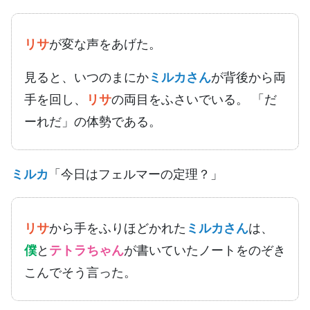
リサ
が変な声をあげた。
見ると、いつのまにか
ミルカさん
が背後から両
手を回し、
リサ
の両目をふさいでいる。 「だ
ーれだ」の体勢である。
ミルカ
「今日はフェルマーの定理？」
リサ
から手をふりほどかれた
ミルカさん
は、
僕
と
テトラちゃん
が書いていたノートをのぞき
こんでそう言った。