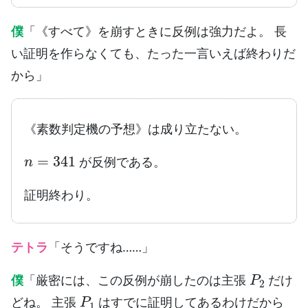
僕
「《すべて》を崩すときに反例は強力だよ。 長
い証明を作らなくても、たった一言いえば終わりだ
から」
《素数判定機の予想》は成り立たない。
n
=
341
が反例である。
証明終わり。
テトラ
「そうですね……」
P
2
僕
「厳密には、この反例が崩したのは主張
だけ
P
1
どね。 主張
はすでに証明してあるわけだから