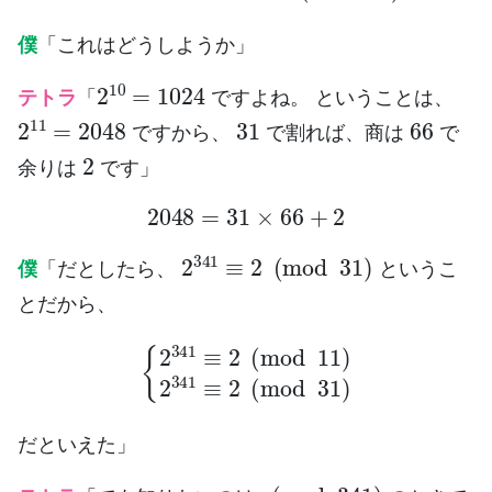
僕
「これはどうしようか」
2
10
=
1024
テトラ
「
ですよね。 ということは、
2
11
=
2048
31
66
ですから、
で割れば、商は
で
2
余りは
です」
2048
=
31
×
66
+
2
2
341
≡
2
(
mod
31
)
僕
「だとしたら、
というこ
とだから、
{
2
341
≡
2
(
mod
11
)
2
341
≡
2
(
mod
31
)
だといえた」
(
mod
341
)