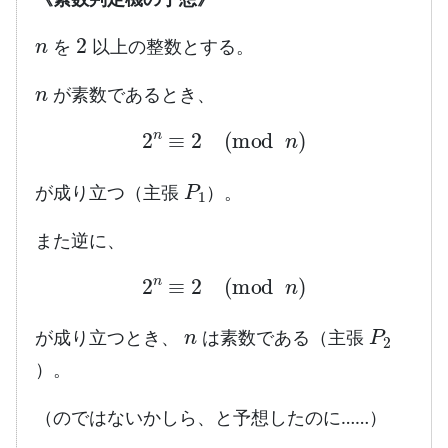
n
2
を
以上の整数とする。
n
が素数であるとき、
2
n
≡
2
(
mod
n
)
P
1
が成り立つ（主張
）。
また逆に、
2
n
≡
2
(
mod
n
)
n
P
2
が成り立つとき、
は素数である（主張
）。
（のではないかしら、と予想したのに……）