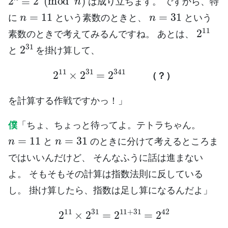
は成り立ちます。 ですから、特
n
=
11
n
=
31
に
という素数のときと、
という
2
11
素数のときで考えてみるんですね。 あとは、
2
31
と
を掛け算して、
2
11
×
2
31
=
2
341
（？）
（
？
）
を計算する作戦ですかっ！」
僕
「ちょ、ちょっと待ってよ。テトラちゃん。
n
=
11
n
=
31
と
のときに分けて考えるところま
ではいいんだけど、 そんなふうに話は進まない
よ。 そもそもその計算は指数法則に反している
し。 掛け算したら、指数は足し算になるんだよ」
2
11
×
2
31
=
2
11
+
31
=
2
42