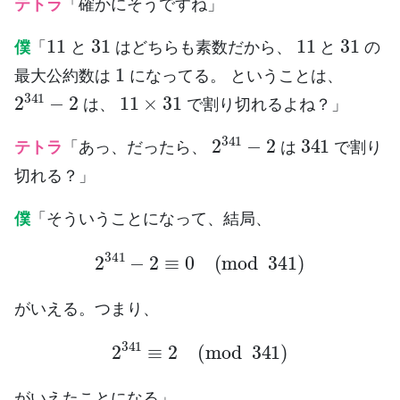
テトラ
「確かにそうですね」
11
31
11
31
僕
「
と
はどちらも素数だから、
と
の
1
最大公約数は
になってる。 ということは、
2
341
−
2
11
×
31
は、
で割り切れるよね？」
2
341
−
2
341
テトラ
「あっ、だったら、
は
で割り
切れる？」
僕
「そういうことになって、結局、
2
341
−
2
≡
0
(
mod
341
)
がいえる。つまり、
2
341
≡
2
(
mod
341
)
がいえたことになる」