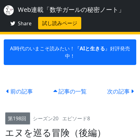
Web連載「数学ガールの秘密ノート」
試し読みページ
Share
AI時代のいまこそ読みたい！『
AIと生きる
』好評発売
中！
前の記事
記事の一覧
次の記事
第198回
シーズン20
エピソード8
エヌを巡る冒険（後編）