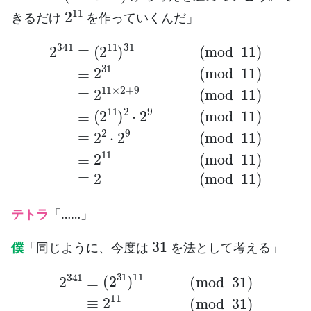
2
11
きるだけ
を作っていくんだ」
2
341
≡
(
2
11
)
31
(
mod
11
)
≡
2
31
(
mod
11
)
≡
2
11
×
2
テトラ
「……」
31
僕
「同じように、今度は
を法として考える」
2
341
≡
(
2
31
)
11
(
mod
31
)
≡
2
11
(
mod
31
)