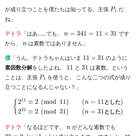
P
1
が成り立つことを僕たちは知ってる。主張
だ
ね」
n
=
341
=
11
×
31
テトラ
「はあ……でも、
です
n
から、
は素数ではありません」
11
×
31
僕
「うん。テトラちゃんはいま
のように
11
31
素因数分解
をしたよね。
と
は素数。という
P
1
ことは、主張
を使うと、 こんな二つの式が成り
立つことになるんじゃない？」
とした
)
{
2
2
31
11
≡
≡
2
2
(
(
mod
mod
31
11
)
)
(
(
n
n
=
=
31
11
とした
)
と
し
た
と
し
た
n
テトラ
「なるほどです。
がどんな素数でも
2
n
≡
2
(
mod
n
)