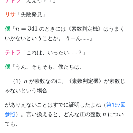
リサ
「失敗発見」
n
=
341
僕
「
のときには《素数判定機》はうまく
いかないということか。 うーん……」
テトラ
「これは、いったい……？」
僕
「うん。そもそも、僕たちは、
n
（1）
が素数なのに、《素数判定機》が素数じ
ゃないという場合
がありえないことはすでに証明したよね（
第197回
n
参照
）。言い換えると、どんな正の整数
につい
ても、