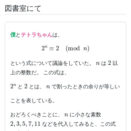
図書室にて
僕
と
テトラちゃん
は、
2
n
≡
2
(
mod
n
)
n
2
という式について議論をしていた。
は
以
上の整数だ。 この式は、
2
n
2
n
と
とは、
で割ったときの余りが等しい
ことを表している。
n
おどろくべきことに、
に小さな素数
2
,
3
,
5
,
7
,
11
などを代入してみると、この式