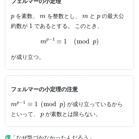
フェルマーの小定理
p
m
m
p
を素数、
を整数とし、
と
の最大公
1
約数が
であるとする。 このとき、
m
p
−
1
≡
1
(
mod
p
)
が成り立つ。
フェルマーの小定理の注意
m
p
−
1
≡
1
(
mod
p
)
が成り立っているから
p
といって、
が素数とは限らない。
僕
「なぜ気づかなかったんだろう」