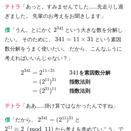
テトラ
「あっと。すみませんでした……先走りし過
ぎました。 先輩のお考えをお聞きします」
2
341
僕
「うん。とにかく
という大きな数を分解し
341
=
11
×
31
たい。 そのために、
という素因
数分解をうまく使いたい。 だから、こんなふうに
考えればいいんじゃない？」
2
341
=
2
11
指数法則
×
31
341
=
(
を素因数分解
2
31
)
11
指数法則
=
(
2
11
)
31
を
素
因
数
分
解
指
数
法
則
指
数
法
則
テトラ
「ああ……掛け算ではなかったんですね」
2
(
2
341
11
)
=
31
僕
「だから、
と
2
11
≡
2
(
mod
11
)
から考えを進めていこう。で