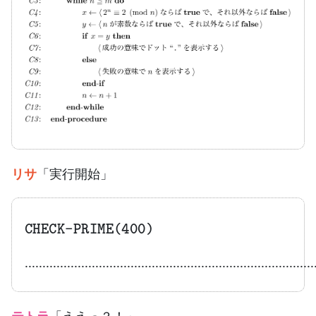
リサ
「実行開始」
CHECK-PRIME(400)
.................................................................................
テトラ
「ええっ？！」