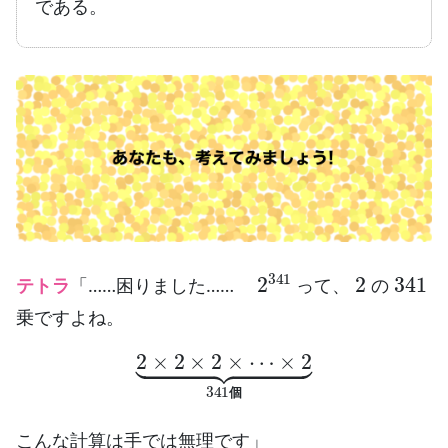
である。
2
341
2
341
テトラ
「……困りました……
って、
の
乗ですよね。
2
×
2
×
2
×
⋯
×
2
⏟
341
個
個
こんな計算は手では無理です」