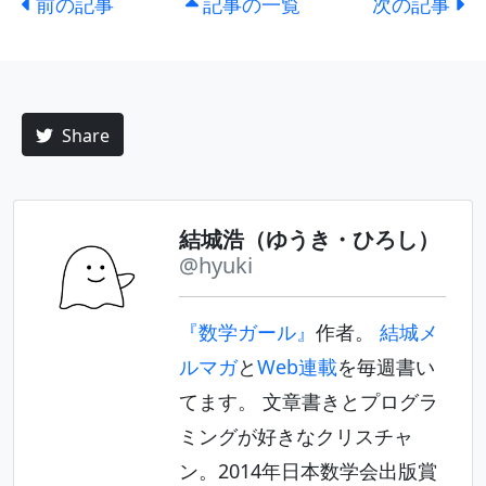
前の記事
記事の一覧
次の記事
Share
結城浩（ゆうき・ひろし）
@hyuki
『数学ガール』
作者。
結城メ
ルマガ
と
Web連載
を毎週書い
てます。 文章書きとプログラ
ミングが好きなクリスチャ
ン。2014年日本数学会出版賞