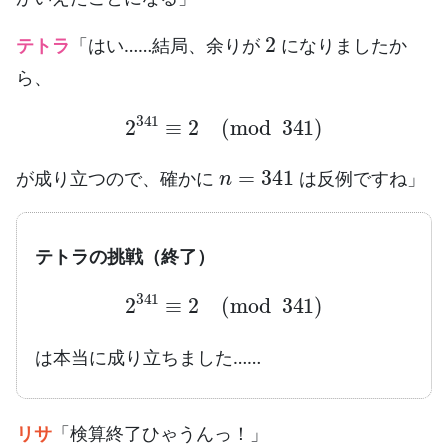
2
テトラ
「はい……結局、余りが
になりましたか
ら、
2
341
≡
2
(
mod
341
)
n
=
341
が成り立つので、確かに
は反例ですね」
テトラの挑戦（終了）
2
341
≡
2
(
mod
341
)
は本当に成り立ちました……
リサ
「検算終了ひゃうんっ！」