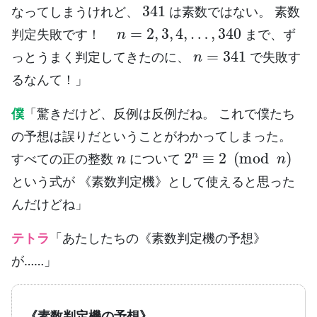
341
なってしまうけれど、
は素数ではない。 素数
n
=
2
,
3
,
4
,
…
,
340
判定失敗です！
まで、ず
n
=
341
っとうまく判定してきたのに、
で失敗す
るなんて！」
僕
「驚きだけど、反例は反例だね。 これで僕たち
の予想は誤りだということがわかってしまった。
n
2
n
≡
2
(
mod
n
)
すべての正の整数
について
という式が 《素数判定機》として使えると思った
んだけどね」
テトラ
「あたしたちの《素数判定機の予想》
が……」
《素数判定機の予想》