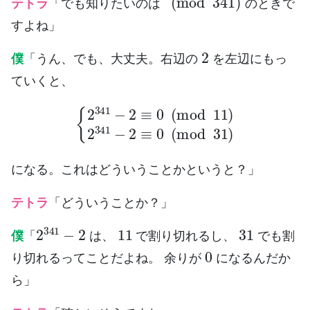
テトラ
「でも知りたいのは
のときで
すよね」
2
僕
「うん、でも、大丈夫。右辺の
を左辺にもっ
ていくと、
{
2
341
−
2
≡
0
(
mod
11
)
2
341
−
2
≡
0
(
mod
31
)
になる。これはどういうことかというと？」
テトラ
「どういうことか？」
2
341
−
2
11
31
僕
「
は、
で割り切れるし、
でも割
0
り切れるってことだよね。 余りが
になるんだか
ら」