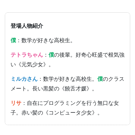
登場人物紹介
僕
：数学が好きな高校生。
テトラちゃん
：
僕
の後輩。好奇心旺盛で根気強
い《元気少女》。
ミルカさん
：数学が好きな高校生。
僕
のクラス
メート。長い黒髪の《饒舌才媛》。
リサ
：自在にプログラミングを行う無口な女
子。赤い髪の《コンピュータ少女》。