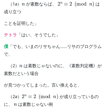
n
2
n
≡
2
(
mod
n
)
（1a）
が素数ならば、
は
成り立つ
ことを証明した」
テトラ
「はい、そうでした」
僕
「でも、いまのリサちゃん……リサのプログラム
で、
n
（2）
は素数じゃないのに、《素数判定機》が
素数だという場合
が見つかってしまった。言い換えると、
2
n
≡
2
(
mod
n
)
（2a）
が成り立っているの
n
に、
は素数じゃない例