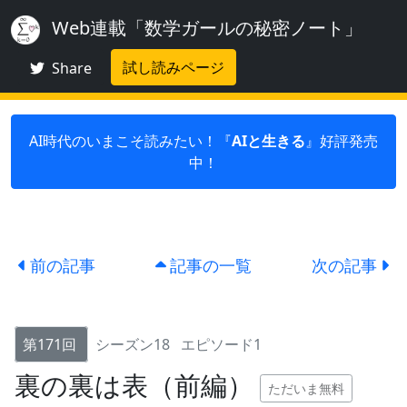
Web連載「数学ガールの秘密ノート」
試し読みページ
Share
AI時代のいまこそ読みたい！『
AIと生きる
』好評発売
中！
前の記事
記事の一覧
次の記事
第171回
シーズン18
エピソード1
裏の裏は表（前編）
ただいま無料