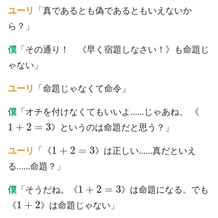
ユーリ
「真であるとも偽であるともいえないか
ら？」
僕
「その通り！ 《早く宿題しなさい！》も命題じ
ゃない」
ユーリ
「命題じゃなくて命令」
僕
「オチを付けなくてもいいよ……じゃあね、 《
1
+
2
=
3
》というのは命題だと思う？」
1
+
2
=
3
ユーリ
「《
》は正しい……真だといえ
る……命題？」
1
+
2
=
3
僕
「そうだね。《
》は命題になる。でも
1
+
2
《
》は命題じゃない」