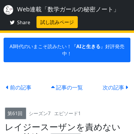
Web連載「数学ガールの秘密ノート」
試し読みページ
Share
AI時代のいまこそ読みたい！『
AIと生きる
』好評発売
中！
前の記事
記事の一覧
次の記事
第61回
シーズン7
エピソード1
レイジースーザンを責めない