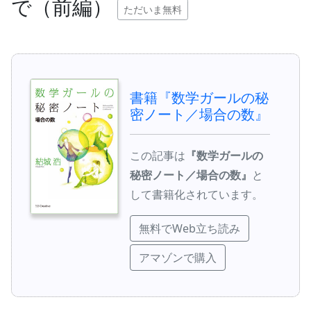
で（前編）
ただいま無料
書籍『数学ガールの秘
密ノート／場合の数』
この記事は
『数学ガールの
秘密ノート／場合の数』
と
して書籍化されています。
無料でWeb立ち読み
アマゾンで購入