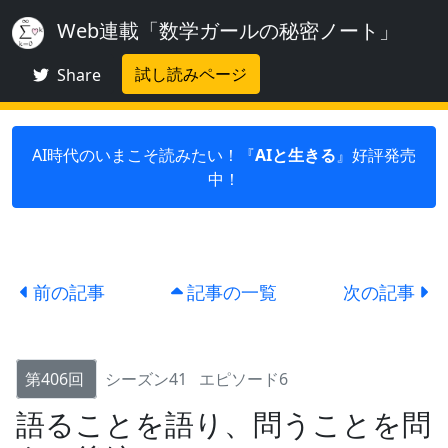
Web連載「数学ガールの秘密ノート」
試し読みページ
Share
AI時代のいまこそ読みたい！『
AIと生きる
』好評発売
中！
前の記事
記事の一覧
次の記事
第406回
シーズン41
エピソード6
語ることを語り、問うことを問