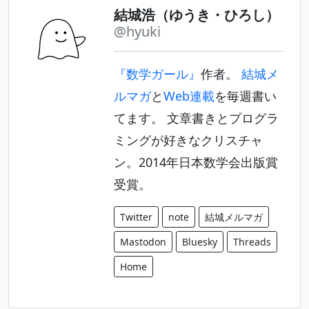
結城浩（ゆうき・ひろし）
@hyuki
『数学ガール』
作者。
結城メ
ルマガ
と
Web連載
を毎週書い
てます。 文章書きとプログラ
ミングが好きなクリスチャ
ン。2014年日本数学会出版賞
受賞。
Twitter
note
結城メルマガ
Mastodon
Bluesky
Threads
Home