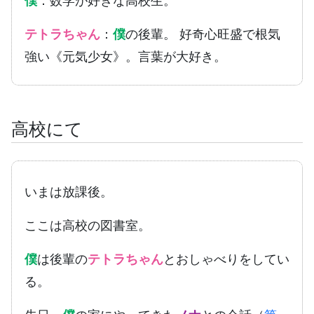
僕
：数学が好きな高校生。
テトラちゃん
：
僕
の後輩。 好奇心旺盛で根気
強い《元気少女》。言葉が大好き。
高校にて
いまは放課後。
ここは高校の図書室。
僕
は後輩の
テトラちゃん
とおしゃべりをしてい
る。