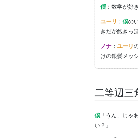
僕
：数学が好
ユーリ
：
僕
の
きだが飽きっ
ノナ
：
ユーリ
けの銀髪メッ
二等辺三
僕
「うん、じゃ
い？」