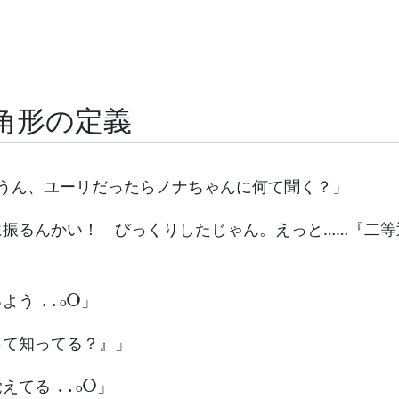
角形の定義
…うん、ユーリだったらノナちゃんに何て聞く？」
に振るんかい！ びっくりしたじゃん。えっと……『二等
..
o
O
るよう
」
って知ってる？』」
..
o
O
覚えてる
」