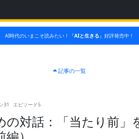
AI時代のいまこそ読みたい！『
AIと生きる
』好評発売中！
記事の一覧
ン31
エピソード5
めの対話：「当たり前」
前編）