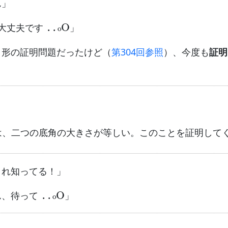
ん」
..
o
O
…大丈夫です
」
角形の証明問題だったけど（
第304回参照
）、今度も
証明
は、二つの底角の大きさが等しい。このことを証明して
これ知ってる！」
..
o
O
ん、待って
」