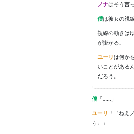
ノナ
はそう言
僕
は彼女の視
視線の動きは
が掛かる。
ユーリ
は何か
いことがある
だろう。
僕
「……」
ユーリ
「『ねえ
ら』」