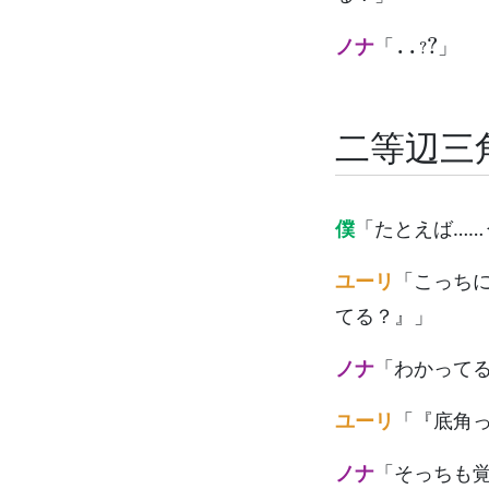
..
?
?
ノナ
「
」
二等辺三
僕
「たとえば…
ユーリ
「こっち
てる？』」
ノナ
「わかって
ユーリ
「『底角
ノナ
「そっちも