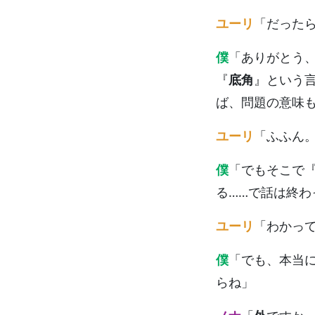
ユーリ
「だった
僕
「ありがとう
『
底角
』という
ば、問題の意味
ユーリ
「ふふん
僕
「でもそこで
る……で話は終わ
ユーリ
「わかっ
僕
「でも、本当
らね」
.