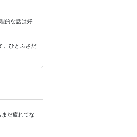
論理的な話は好
て、ひとふさだ
もまだ疲れてな