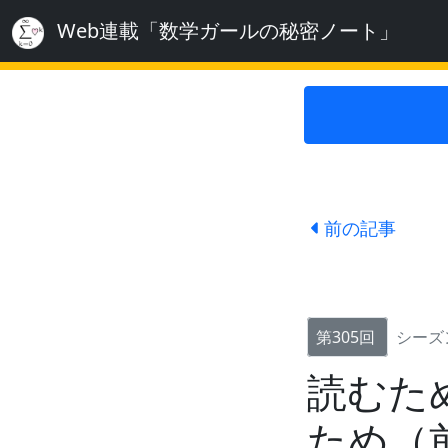
Web連載「数学ガールの秘密ノート」
前の記事
第305回
シーズ
読むた
ため（