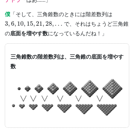
僕
「そして、三角錐数のときには階差数列は
3
,
6
,
10
,
15
,
21
,
28
,
…
で、それはちょうど三角錐
の
底面を増やす数
になっているんだね！」
三角錐数の階差数列は、三角錐の底面を増やす
数