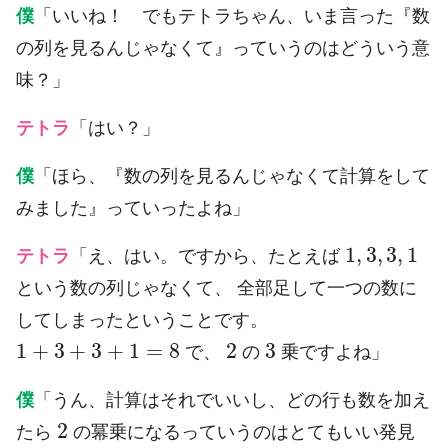
僕
「いいね！ でもテトラちゃん、いま言った『数
の列を見るんじゃなくて』っていうのはどういう意
味？」
テトラ
「はい？」
僕
「ほら、『数の列を見るんじゃなくて計算をして
みました』っていったよね」
1
,
3
,
3
,
1
テトラ
「え、はい。ですから、たとえば
という数の列じゃなくて、 全部足して一つの数に
してしまったということです。
1
+
3
+
3
+
1
=
8
2
3
で、
の
乗ですよね」
僕
「うん、計算はそれでいいし、どの行も数を加え
2
たら
の冪乗になるっていうのはとてもいい発見