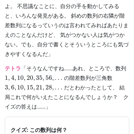
よ。 不思議なことに、自分の手を動かしてみる
と、いろんな発見がある。 斜めの数列の右隣が階
差数列になるっていうのは言われてみればあたりま
えのことなんだけど、 気がつかない人は気がつか
ない。でも、自分で書くとそういうところにも気づ
きやすくなるんだ」
テトラ
「そうなんですね……あれ、ところで、数列
1
,
4
,
10
,
20
,
35
,
56
,
…
の階差数列が三角数
3
,
6
,
10
,
15
,
21
,
28
,
…
だとわかったとして、 結
局これで何がいえたことになるんでしょうか？ ク
イズの答えは……」
クイズ: この数列は何？