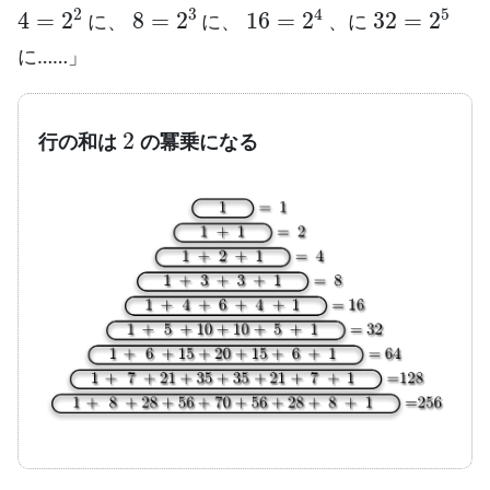
4
=
2
2
8
=
2
3
16
=
2
4
32
=
2
5
に、
に、
、に
に……」
2
行の和は
の冪乗になる