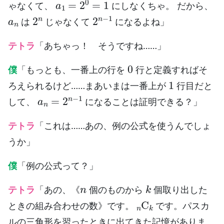
ゃなくて、
にしなくちゃ。 だから、
a
n
2
n
2
n
−
1
は
じゃなくて
になるよね」
テトラ
「あちゃっ！ そうですね……」
0
僕
「もっとも、一番上の行を
行と定義すればそ
1
ろえられるけど……まあいまは一番上が
行目だと
a
n
=
2
n
−
1
して、
になることは証明できる？」
テトラ
「これは……あの、例の公式を使うんでしょ
うか」
僕
「例の公式って？」
n
k
テトラ
「あの、《
個のものから
個取り出した
n
C
k
ときの組み合わせの数》です。
です。パスカ
ルの三角形を習ったときに出てきた記憶がありま