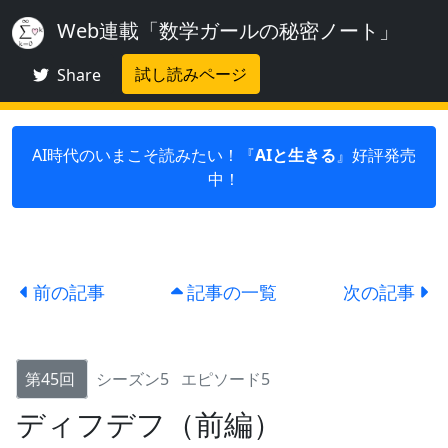
Web連載「数学ガールの秘密ノート」
試し読みページ
Share
AI時代のいまこそ読みたい！『
AIと生きる
』好評発売
中！
前の記事
記事の一覧
次の記事
第45回
シーズン5
エピソード5
ディフデフ（前編）