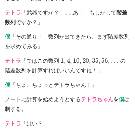
テトラ
「武器ですか？ ……あ！ もしかして
階差
数列
ですか？」
僕
「その通り！ 数列が出てきたら、まず階差数列
を求めてみる」
1
,
4
,
10
,
20
,
35
,
56
,
…
テトラ
「ではこの数列
の
階差数列を計算すればいいんですね！」
僕
「ちょ、ちょっとテトラちゃん！」
ノートに計算を始めようとする
テトラちゃん
を
僕
は
制する。
テトラ
「はい？」