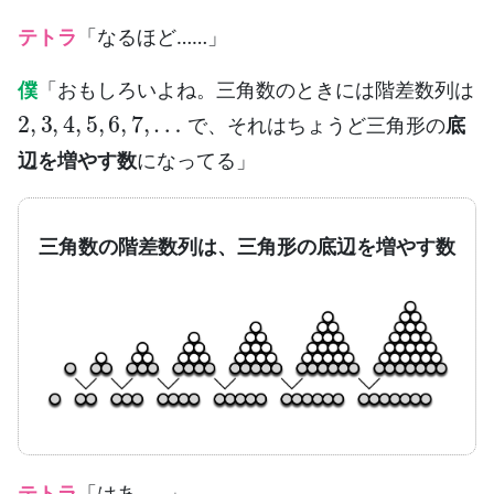
テトラ
「なるほど……」
僕
「おもしろいよね。三角数のときには階差数列は
2
,
3
,
4
,
5
,
6
,
7
,
…
で、それはちょうど三角形の
底
辺を増やす数
になってる」
三角数の階差数列は、三角形の底辺を増やす数
テトラ
「はあ……」