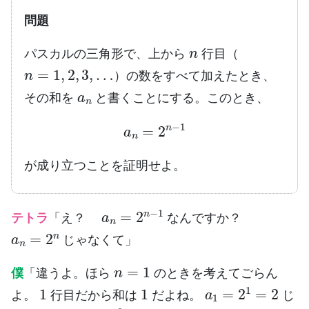
問題
n
パスカルの三角形で、上から
行目（
n
=
1
,
2
,
3
,
…
）の数をすべて加えたとき、
a
n
その和を
と書くことにする。このとき、
a
n
=
2
n
−
1
が成り立つことを証明せよ。
a
n
=
2
n
−
1
テトラ
「え？
なんですか？
a
n
=
2
n
じゃなくて」
n
=
1
僕
「違うよ。ほら
のときを考えてごらん
1
1
a
1
=
2
1
=
2
よ。
行目だから和は
だよね。
じ
a
1
=
2
0
=
1