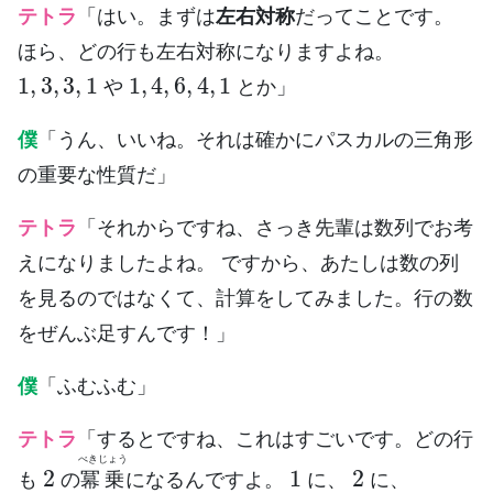
テトラ
「はい。まずは
左右対称
だってことです。
ほら、どの行も左右対称になりますよね。
1
,
3
,
3
,
1
1
,
4
,
6
,
4
,
1
や
とか」
僕
「うん、いいね。それは確かにパスカルの三角形
の重要な性質だ」
テトラ
「それからですね、さっき先輩は数列でお考
えになりましたよね。 ですから、あたしは数の列
を見るのではなくて、計算をしてみました。行の数
をぜんぶ足すんです！」
僕
「ふむふむ」
テトラ
「するとですね、これはすごいです。どの行
2
1
2
べきじょう
も
の
冪乗
になるんですよ。
に、
に、