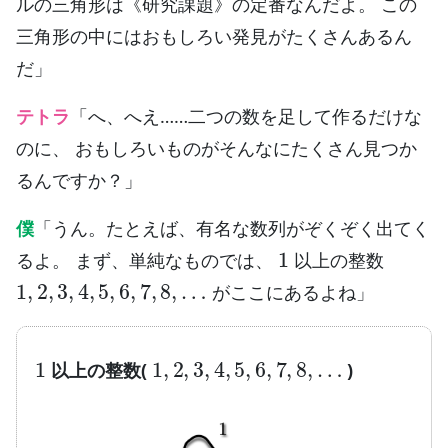
ルの三角形は《研究課題》の定番なんだよ。 この
三角形の中にはおもしろい発見がたくさんあるん
だ」
テトラ
「へ、へえ……二つの数を足して作るだけな
のに、 おもしろいものがそんなにたくさん見つか
るんですか？」
僕
「うん。たとえば、有名な数列がぞくぞく出てく
1
るよ。 まず、単純なものでは、
以上の整数
1
,
2
,
3
,
4
,
5
,
6
,
7
,
8
,
…
がここにあるよね」
1
1
,
2
,
3
,
4
,
5
,
6
,
7
,
8
,
…
以上の整数(
)